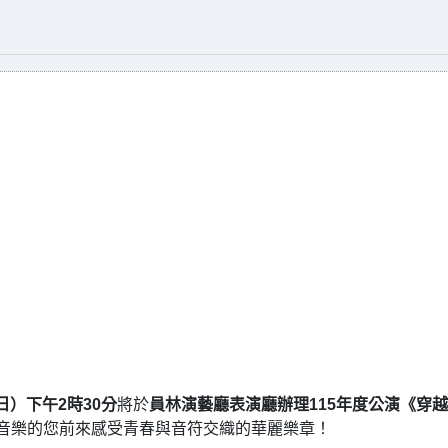
日）下午2時30分
將於
員林演藝廳表演廳辦理115年度公演《穿
音樂的您前來感受青春與音符交織的華麗樂章！