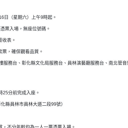
月16日（星期六）上午9時起。
，憑票入場，無座位號碼。
簽收表。
求索票，確保觀看品質。
府一樓服務台、彰化縣文化局服務台、員林演藝廳服務台、南北管音
時25分前完成入座。
0彰化縣員林市員林大道二段99號）
家觀賞，不分年齡均為一人一票憑票入場。