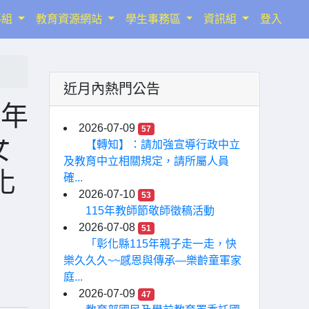
導組
教育資源網站
學生事務區
資訊組
登入
近月內熱門公告
5年
2026-07-09
57
女
【轉知】：請加強宣導行政中立
及教育中立相關規定，請所屬人員
化
確...
2026-07-10
53
115年教師節敬師徵稿活動
2026-07-08
51
「彰化縣115年親子走一走，快
樂久久久~~感恩與傳承—樂齡童軍家
庭...
2026-07-09
47