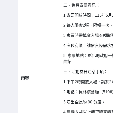
二、免費索票資訊 ：
1.索票開放時間：115年5
2.每人限索2張，限領一次
3.索票時需填寫入場券領取
4.座位有限，請依實際需
5. 索票地點：彰化縣政
曲館。
三、活動當日注意事項：
內容
1.下午2時開放入場，請於2
2.地點：員林演藝廳（51
3.演出全長約 90 分鐘。
4.建議 6 歲以上觀眾闔