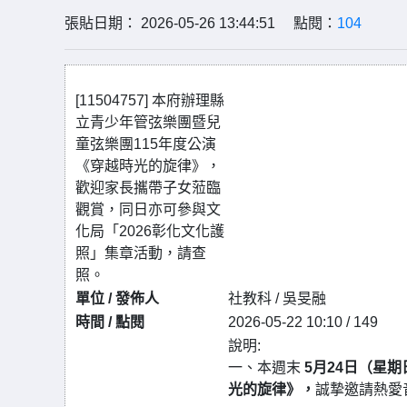
張貼日期： 2026-05-26 13:44:51 點閱：
104
[11504757] 本府辦理縣
立青少年管弦樂團暨兒
童弦樂團115年度公演
《穿越時光的旋律》，
歡迎家長攜帶子女蒞臨
觀賞，同日亦可參與文
化局「2026彰化文化護
照」集章活動，請查
照。
單位 / 發佈人
社教科 / 吳旻融
時間 / 點閱
2026-05-22 10:10 / 149
說明:
一、本週末
5月24日（星期
光的旋律》，
誠摯邀請熱愛