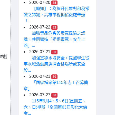
2026-07-20
35
【轉知】：為提升民眾對租稅常
識之認識，高雄市稅捐稽徵處舉辦
「...
2026-07-22
32
加強毒品危害與毒駕風險之認
識，共同營造「拒絕毒駕、安全上
路」...
2026-07-21
30
樂戲
加強宣導水域安全，提醒學生從
事水域活動應選擇合格場所或安全
設...
2026-07-21
30
「國家檔案館115年志工召募簡
章」
2026-07-27
30
115年9月4、5、6日(星期五、
六、日)舉辦「全國第63屆彰化大佛
金...