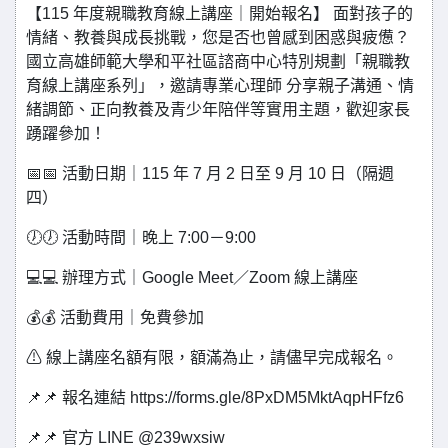
【115 年度親職教育線上講座｜開始報名】 面對孩子的
情緒、教養與成長挑戰，您是否也曾感到困惑與疲憊？
國立高雄師範大學和平社區諮商中心特別規劃「親職教
育線上講座系列」，邀請專業心理師 分享親子溝通、情
緒調節、正向教養及青少年陪伴等實用主題，歡迎家長
踴躍參加！
📅📅 活動日期｜115 年 7 月 2 日至 9 月 10 日（隔週
四）
🕖🕖 活動時間｜晚上 7:00－9:00
💻💻 辦理方式｜Google Meet／Zoom 線上講座
💰💰 活動費用｜免費參加
⚠ 線上講座名額有限，額滿為止，請儘早完成報名。
📌📌 報名連結 https://forms.gle/8PxDM5MktAqpHFfz6
📌📌 官方 LINE @239wxsiw