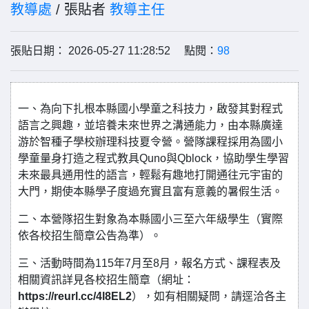
教導處
/ 張貼者
教導主任
張貼日期： 2026-05-27 11:28:52 點閱：
98
一、為向下扎根本縣國小學童之科技力，啟發其對程式
語言之興趣，並培養未來世界之溝通能力，由本縣廣達
游於智種子學校辦理科技夏令營。營隊課程採用為國小
學童量身打造之程式教具Quno與Qblock，協助學生學習
未來最具通用性的語言，輕鬆有趣地打開通往元宇宙的
大門，期使本縣學子度過充實且富有意義的暑假生活。
二、本營隊招生對象為本縣國小三至六年級學生（實際
依各校招生簡章公告為準）。
三、活動時間為115年7月至8月，報名方式、課程表及
相關資訊詳見各校招生簡章（網址：
https://reurl.cc/4l8EL2
），如有相關疑問，請逕洽各主