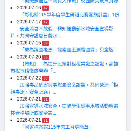
「緊急避難包－物資大作戰」校園防災教育資源
2026-07-16
42
「彰化縣115學年度學生舞蹈比賽實施計畫」1份
2026-07-17
42
安全消暑不放假！轉知運動部水域安全宣導影
片，共同守護夏日戲水...
2026-07-15
38
「成為識圖老馬－探索國土測繪圖資」兒童版
2026-07-20
36
【轉知】：為提升民眾對租稅常識之認識，高雄
市稅捐稽徵處舉辦「...
2026-07-22
33
加強毒品危害與毒駕風險之認識，共同營造「拒
絕毒駕、安全上路」...
2026-07-21
31
加強宣導水域安全，提醒學生從事水域活動應選
擇合格場所或安全設...
2026-07-21
31
「國家檔案館115年志工召募簡章」