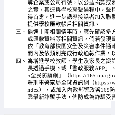
等企業或公司行號，以公益捐款或
之實，其逕與學校聯繫過程中，聲
得首肯，進一步誘導接話者加入聯繫
提供學校匯款帳戶相關資訊。
三、
倘遇上開相關情事時，應先確認多
或匯款資料等相關資訊，倘若發現
依「教育部校園安全及災害事件通
間內及依類別完成行政通報作業，
四、
為增進學校教師、學生及家長之識
長透過手機下載「警政服務APP」
5全民防騙網」（https://165.npa.
署刑事警察局全球資訊網（https://www.ci
ndex），或加入內政部警政署165
悉最新詐騙手法，俾防成為詐騙受