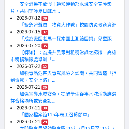
安全消暑不放假！轉知運動部水域安全宣導影
片，共同守護夏日戲水...
2026-07-12
39
「緊急避難包－物資大作戰」校園防災教育資源
2026-07-15
37
「成為識圖老馬－探索國土測繪圖資」兒童版
2026-07-20
35
【轉知】：為提升民眾對租稅常識之認識，高雄
市稅捐稽徵處舉辦「...
2026-07-22
32
加強毒品危害與毒駕風險之認識，共同營造「拒
絕毒駕、安全上路」...
2026-07-21
30
加強宣導水域安全，提醒學生從事水域活動應選
擇合格場所或安全設...
2026-07-21
30
「國家檔案館115年志工召募簡章」
2026-07-21
29
本縣警察局婦幼警察隊115年7月13日至115年7