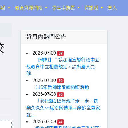
導組
教育資源網站
學生事務區
資訊組
登入
近月內熱門公告
校
2026-07-09
57
【轉知】：請加強宣導行政中立
及教育中立相關規定，請所屬人員
確...
2026-07-10
52
115年教師節敬師徵稿活動
2026-07-08
50
「彰化縣115年親子走一走，快
樂久久久~~感恩與傳承—樂齡童軍家
庭...
2026-07-09
47