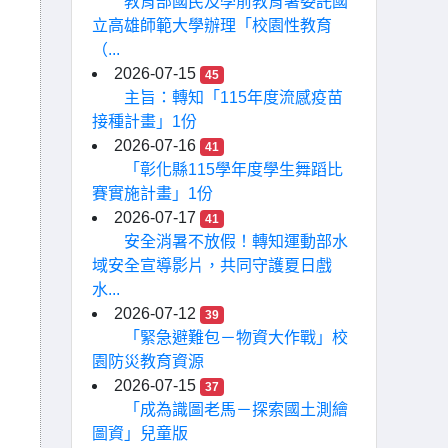
教育部國民及學前教育署委託國
立高雄師範大學辦理「校園性教育
（...
2026-07-15
45
主旨：轉知「115年度流感疫苗
接種計畫」1份
2026-07-16
41
「彰化縣115學年度學生舞蹈比
賽實施計畫」1份
2026-07-17
41
安全消暑不放假！轉知運動部水
域安全宣導影片，共同守護夏日戲
水...
2026-07-12
39
「緊急避難包－物資大作戰」校
園防災教育資源
2026-07-15
37
「成為識圖老馬－探索國土測繪
圖資」兒童版