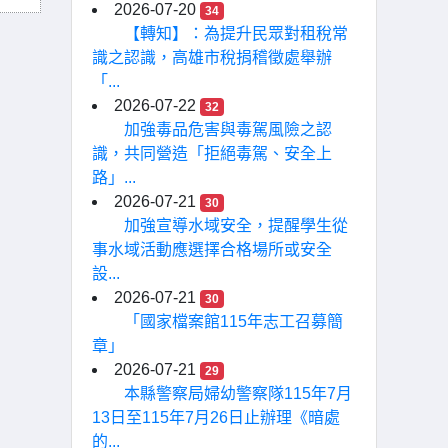
2026-07-20
34
【轉知】：為提升民眾對租稅常
識之認識，高雄市稅捐稽徵處舉辦
「...
2026-07-22
32
加強毒品危害與毒駕風險之認
識，共同營造「拒絕毒駕、安全上
路」...
2026-07-21
30
加強宣導水域安全，提醒學生從
事水域活動應選擇合格場所或安全
設...
2026-07-21
30
「國家檔案館115年志工召募簡
章」
2026-07-21
29
本縣警察局婦幼警察隊115年7月
13日至115年7月26日止辦理《暗處
的...