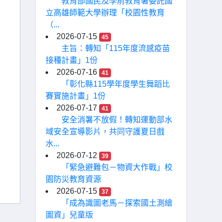
教育部國民及學前教育署委託國
立高雄師範大學辦理「校園性教育
（...
2026-07-15
45
主旨：轉知「115年度流感疫苗
接種計畫」1份
2026-07-16
41
「彰化縣115學年度學生舞蹈比
賽實施計畫」1份
2026-07-17
41
安全消暑不放假！轉知運動部水
域安全宣導影片，共同守護夏日戲
水...
2026-07-12
39
「緊急避難包－物資大作戰」校
園防災教育資源
2026-07-15
37
「成為識圖老馬－探索國土測繪
圖資」兒童版