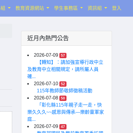
導組
教育資源網站
學生事務區
資訊組
登入
近月內熱門公告
2026-07-09
57
【轉知】：請加強宣導行政中立
及教育中立相關規定，請所屬人員
確...
2026-07-10
52
115年教師節敬師徵稿活動
2026-07-08
50
「彰化縣115年親子走一走，快
樂久久久~~感恩與傳承—樂齡童軍家
庭...
2026-07-09
47