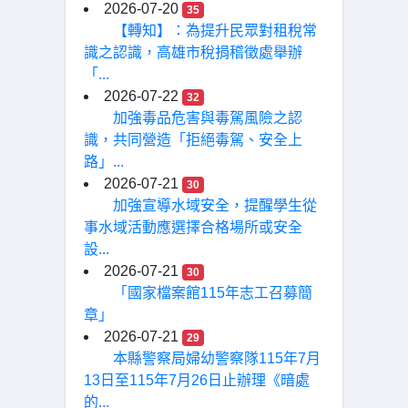
2026-07-20
35
【轉知】：為提升民眾對租稅常
識之認識，高雄市稅捐稽徵處舉辦
「...
2026-07-22
32
加強毒品危害與毒駕風險之認
識，共同營造「拒絕毒駕、安全上
路」...
2026-07-21
30
加強宣導水域安全，提醒學生從
事水域活動應選擇合格場所或安全
設...
2026-07-21
30
「國家檔案館115年志工召募簡
章」
2026-07-21
29
本縣警察局婦幼警察隊115年7月
13日至115年7月26日止辦理《暗處
的...