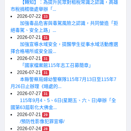
【轉知】：為提升民眾對租稅常識之認識，高雄
市稅捐稽徵處舉辦「...
2026-07-22
33
加強毒品危害與毒駕風險之認識，共同營造「拒
絕毒駕、安全上路」...
2026-07-21
31
加強宣導水域安全，提醒學生從事水域活動應選
擇合格場所或安全設...
2026-07-21
31
「國家檔案館115年志工召募簡章」
2026-07-21
31
本縣警察局婦幼警察隊115年7月13日至115年7
月26日止辦理《暗處的...
2026-07-27
31
115年9月4、5、6日(星期五、六、日)舉辦「全
國第63屆彰化大佛金...
2026-07-21
29
/預防性影像犯罪宣導/
2026-07-24
28