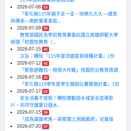
2026-07-08
53
「彰化縣115年親子走一走，快樂久久久~~感恩
與傳承—樂齡童軍家庭...
2026-07-09
50
教育部國民及學前教育署委託國立高雄師範大學
辦理「校園性教育（...
2026-07-15
45
主旨：轉知「115年度流感疫苗接種計畫」1份
2026-07-12
42
「緊急避難包－物資大作戰」校園防災教育資源
2026-07-16
42
「彰化縣115學年度學生舞蹈比賽實施計畫」1份
2026-07-17
42
安全消暑不放假！轉知運動部水域安全宣導影
片，共同守護夏日戲水...
2026-07-15
38
「成為識圖老馬－探索國土測繪圖資」兒童版
2026-07-20
37