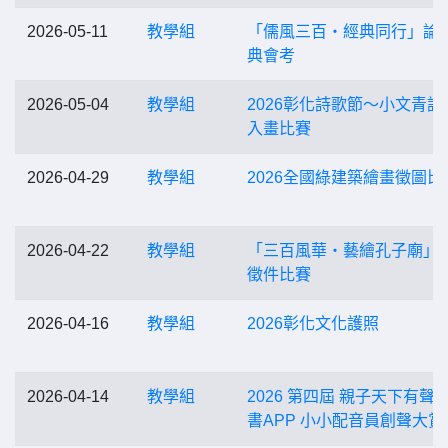
2026-05-11
教學組
「儒風三百・經典同行」論
典會考
2026-05-04
教學組
2026彰化詩歌節～小文青詩
入畫比賽
2026-04-29
教學組
2026全國綠建築繪畫徵圖比
2026-04-22
教學組
「三百風華・藝繪孔子廟」
徵件比賽
2026-04-16
教學組
2026彰化文化護照
2026-04-14
教學組
2026 第四屆 親子天下有聲
書APP 小小配音員創聲大賞