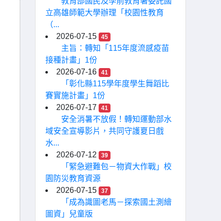
教育部國民及學前教育署委託國
立高雄師範大學辦理「校園性教育
（...
2026-07-15
45
主旨：轉知「115年度流感疫苗
接種計畫」1份
2026-07-16
41
「彰化縣115學年度學生舞蹈比
賽實施計畫」1份
2026-07-17
41
安全消暑不放假！轉知運動部水
域安全宣導影片，共同守護夏日戲
水...
2026-07-12
39
「緊急避難包－物資大作戰」校
園防災教育資源
2026-07-15
37
「成為識圖老馬－探索國土測繪
圖資」兒童版