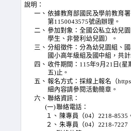
說明：
一、
依據教育部國民及學前教育署1
第1150043575號函辦理。
二、
參加對象：全國公私立幼兒園
學生、非營利幼兒園）。
三、
分組徵件：分為幼兒園組、國
國小高年級組及國中組，共計
四、
收件期間：115年9月21日(星期
五)止。
五、
報名方式：採線上報名（https://
細內容請參閱活動簡章。
六、
聯絡資訊：
(一)
聯絡電話：
１、
陳專員（04）2218-8535
２、
朱專員（04）2218-72