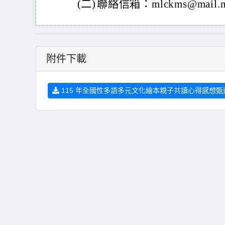
(二)
聯絡信箱：mlckms@mail.nt
附件下載
115 年全國性多語多元文化繪本親子共讀心得感想甄選