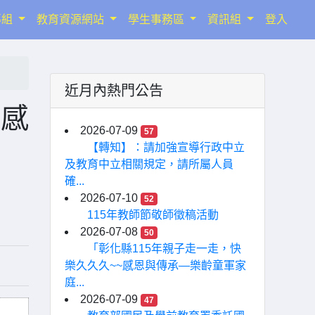
導組
教育資源網站
學生事務區
資訊組
登入
近月內熱門公告
得感
2026-07-09
57
【轉知】：請加強宣導行政中立
及教育中立相關規定，請所屬人員
確...
2026-07-10
52
115年教師節敬師徵稿活動
2026-07-08
50
「彰化縣115年親子走一走，快
樂久久久~~感恩與傳承—樂齡童軍家
庭...
2026-07-09
47