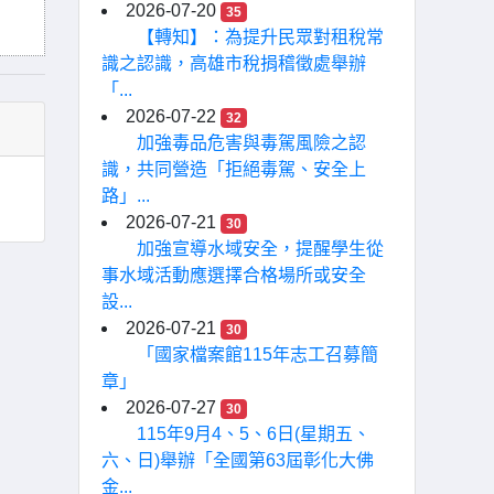
2026-07-20
35
【轉知】：為提升民眾對租稅常
識之認識，高雄市稅捐稽徵處舉辦
「...
2026-07-22
32
加強毒品危害與毒駕風險之認
識，共同營造「拒絕毒駕、安全上
路」...
2026-07-21
30
加強宣導水域安全，提醒學生從
事水域活動應選擇合格場所或安全
設...
2026-07-21
30
「國家檔案館115年志工召募簡
章」
2026-07-27
30
115年9月4、5、6日(星期五、
六、日)舉辦「全國第63屆彰化大佛
金...