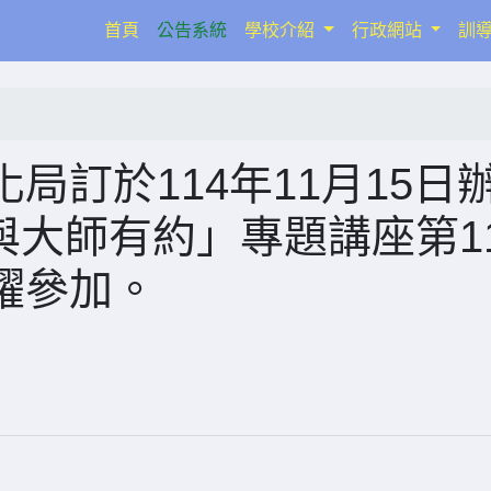
(current)
首頁
公告系統
學校介紹
行政網站
訓
局訂於114年11月15日
─與大師有約」專題講座第1
躍參加。