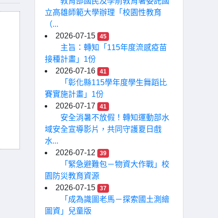
教育部國民及學前教育署委託國
立高雄師範大學辦理「校園性教育
（...
2026-07-15
45
主旨：轉知「115年度流感疫苗
接種計畫」1份
2026-07-16
41
「彰化縣115學年度學生舞蹈比
賽實施計畫」1份
2026-07-17
41
安全消暑不放假！轉知運動部水
域安全宣導影片，共同守護夏日戲
水...
2026-07-12
39
「緊急避難包－物資大作戰」校
園防災教育資源
2026-07-15
37
「成為識圖老馬－探索國土測繪
圖資」兒童版