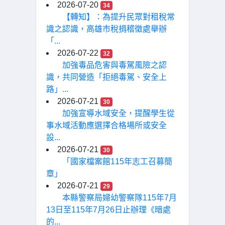
2026-07-20
34
【轉知】：為提升民眾對租稅常
識之認識，高雄市稅捐稽徵處舉辦
「...
2026-07-22
32
加強毒品危害與毒駕風險之認
識，共同營造「拒絕毒駕、安全上
路」...
2026-07-21
30
加強宣導水域安全，提醒學生從
事水域活動應選擇合格場所或安全
設...
2026-07-21
30
「國家檔案館115年志工召募簡
章」
2026-07-21
29
本縣警察局婦幼警察隊115年7月
13日至115年7月26日止辦理《暗處
的...