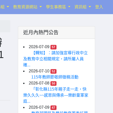
導組
教育資源網站
學生事務區
資訊組
登入
近月內熱門公告
辦
2026-07-09
57
1
【轉知】：請加強宣導行政中立
及教育中立相關規定，請所屬人員
確...
2026-07-10
52
115年教師節敬師徵稿活動
2026-07-08
50
「彰化縣115年親子走一走，快
樂久久久~~感恩與傳承—樂齡童軍家
庭...
2026-07-09
47