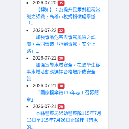
2026-07-20
35
【轉知】：為提升民眾對租稅常
識之認識，高雄市稅捐稽徵處舉辦
「...
2026-07-22
32
加強毒品危害與毒駕風險之認
識，共同營造「拒絕毒駕、安全上
路」...
2026-07-21
30
加強宣導水域安全，提醒學生從
事水域活動應選擇合格場所或安全
設...
2026-07-21
30
「國家檔案館115年志工召募簡
章」
2026-07-21
29
本縣警察局婦幼警察隊115年7月
13日至115年7月26日止辦理《暗處
的...