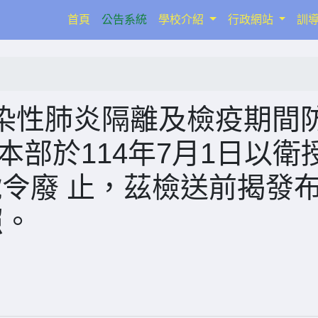
(current)
首頁
公告系統
學校介紹
行政網站
訓
染性肺炎隔離及檢疫期間
本部於114年7月1日以衛
35號令廢 止，茲檢送前揭發
照。