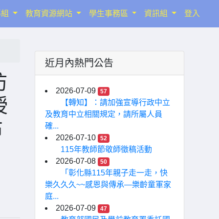
導組
教育資源網站
學生事務區
資訊組
登入
近月內熱門公告
防
2026-07-09
57
授
【轉知】：請加強宣導行政中立
及教育中立相關規定，請所屬人員
布
確...
2026-07-10
52
115年教師節敬師徵稿活動
2026-07-08
50
「彰化縣115年親子走一走，快
樂久久久~~感恩與傳承—樂齡童軍家
庭...
2026-07-09
47