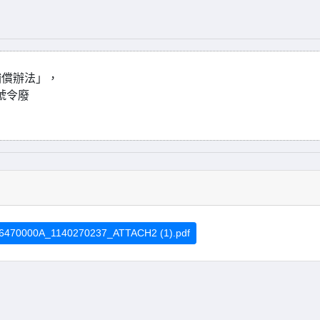
補償辦法」，
5號令廢
6470000A_1140270237_ATTACH2 (1).pdf