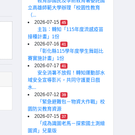
教育部國民及學前教育署委託國
立高雄師範大學辦理「校園性教育
（...
2026-07-15
45
主旨：轉知「115年度流感疫苗
接種計畫」1份
2026-07-16
41
「彰化縣115學年度學生舞蹈比
賽實施計畫」1份
2026-07-17
41
安全消暑不放假！轉知運動部水
域安全宣導影片，共同守護夏日戲
水...
2026-07-12
39
「緊急避難包－物資大作戰」校
園防災教育資源
2026-07-15
37
「成為識圖老馬－探索國土測繪
圖資」兒童版