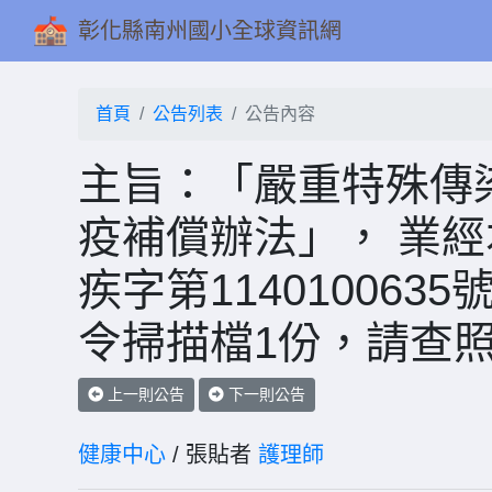
彰化縣南州國小全球資訊網
首頁
公告列表
公告內容
主旨：「嚴重特殊傳
疫補償辦法」， 業經
疾字第11401006
令掃描檔1份，請查
上一則公告
下一則公告
健康中心
/ 張貼者
護理師