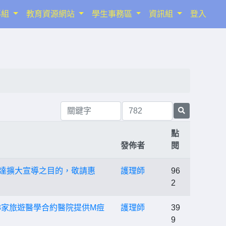
導組
教育資源網站
學生事務區
資訊組
登入
點
發佈者
閱
以達擴大宣導之目的，敬請惠
護理師
96
2
8家旅遊醫學合約醫院提供M痘
護理師
39
9