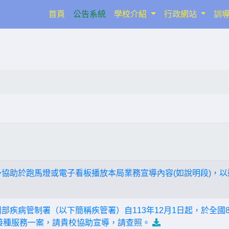
(current)
首頁
公告系統
學校介紹
行政網站
訓
予協助於跑馬燈或電子看板播放本局業務宣導內容(如說明段)，
利部疾病管制署（以下簡稱疾管署）自113年12月1日起，於全國
費接種服務一案，請貴校協助宣導，請查照。