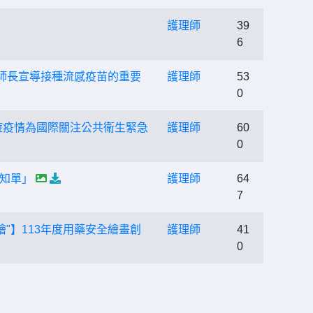
護理師
39
6
校師長宣導接種流感疫苗的重要
護理師
53
0
M痘疫情為國際關注公共衛生緊急
護理師
60
0
知單」
護理師
64
7
"】113年度用藥安全繪畫創
護理師
41
0